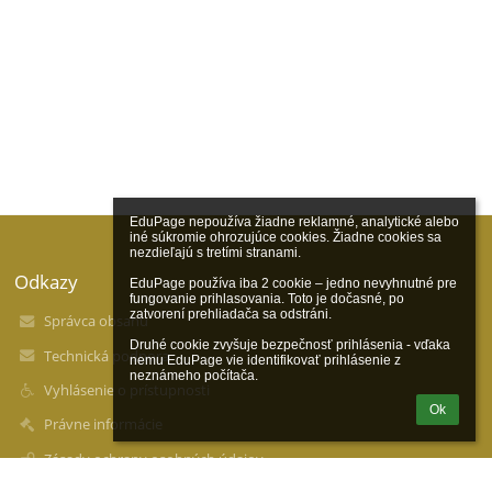
EduPage nepoužíva žiadne reklamné, analytické alebo 
iné súkromie ohrozujúce cookies. Žiadne cookies sa 
nezdieľajú s tretími stranami.

Odkazy
EduPage používa iba 2 cookie – jedno nevyhnutné pre 
fungovanie prihlasovania. Toto je dočasné, po 
zatvorení prehliadača sa odstráni.

Správca obsahu
Druhé cookie zvyšuje bezpečnosť prihlásenia - vďaka 
Technická podpora
nemu EduPage vie identifikovať prihlásenie z 
neznámeho počítača.
Vyhlásenie o prístupnosti
Ok
Právne informácie
Zásady ochrany osobných údajov