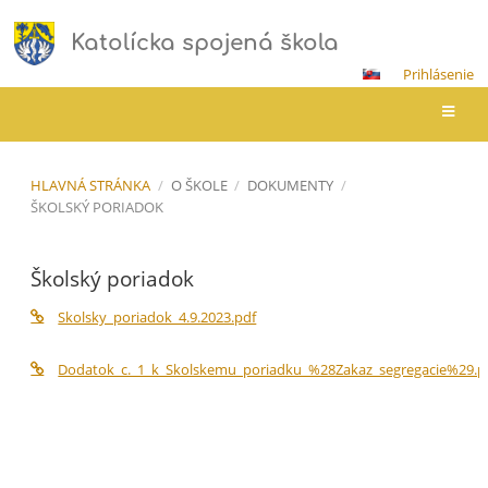
Katolícka spojená škola
Prihlásenie
HLAVNÁ STRÁNKA
/
O ŠKOLE
/
DOKUMENTY
/
ŠKOLSKÝ PORIADOK
Školský
Školský poriadok
poriadok
Skolsky_poriadok_4.9.2023.pdf
Dodatok_c._1_k_Skolskemu_poriadku_%28Zakaz_segregacie%29.p